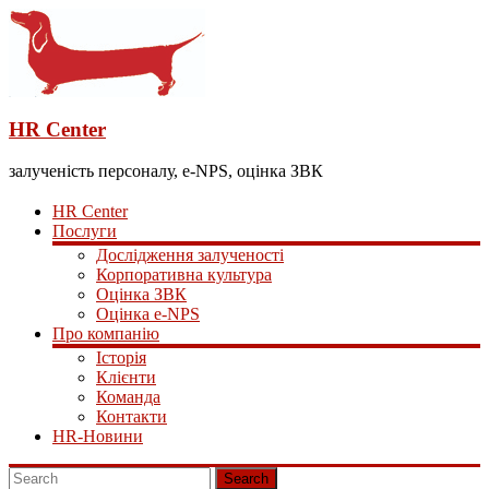
HR Center
залученість персоналу, e-NPS, оцінка ЗВК
HR Center
Послуги
Дослідження залученості
Корпоративна культура
Оцінка ЗВК
Оцінка e-NPS
Про компанію
Історія
Клієнти
Команда
Контакти
HR-Новини
Search