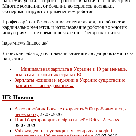
пандемия усилила спрос на роботов в различных индустриях.
Многие компании, от больниц до сервисов доставки,
экспериментируют с применением роботов.
Профессор Токийского университета заявил, что общество
кардинально меняется, и использование роботов во многих
индустриях — не временное явление. Тренд сохранится.
https://news.finance.ua/
Японские работодатели начали заменять людей роботами из-за
пандемии
←
Минимальная зарплата в Украине в 10 раз меньше,
чем в самых богатых странах ЕС
Зарплаты женщин и мужчин в Украине существенно
разнятся — исследование
→
HR-Новини
Автовиробник Porsche скоротить 5000 робочих місць
через кризу
27.07.2026
П’яні бортпровідники зірвали рейс British Airways
09.07.2026
Volkswagen планує закриття чотирьох заводів і