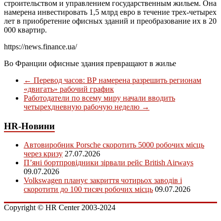
строительством и управлением государственным жильем. Она
намерена инвестировать 1,5 млрд евро в течение трех-четырех
лет в приобретение офисных зданий и преобразование их в 20
000 квартир.
https://news.finance.ua/
Во Франции офисные здания превращают в жилье
←
Перевод часов: ВР намерена разрешить регионам
«двигать» рабочий график
Работодатели по всему миру начали вводить
четырехдневную рабочую неделю
→
HR-Новини
Автовиробник Porsche скоротить 5000 робочих місць
через кризу
27.07.2026
П’яні бортпровідники зірвали рейс British Airways
09.07.2026
Volkswagen планує закриття чотирьох заводів і
скоротити до 100 тисяч робочих місць
09.07.2026
Copyright © HR Center 2003-2024