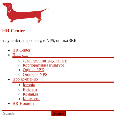
HR Center
залученість персоналу, e-NPS, оцінка ЗВК
HR Center
Послуги
Дослідження залученості
Корпоративна культура
Оцінка ЗВК
Оцінка e-NPS
Про компанію
Історія
Клієнти
Команда
Контакти
HR-Новини
Search