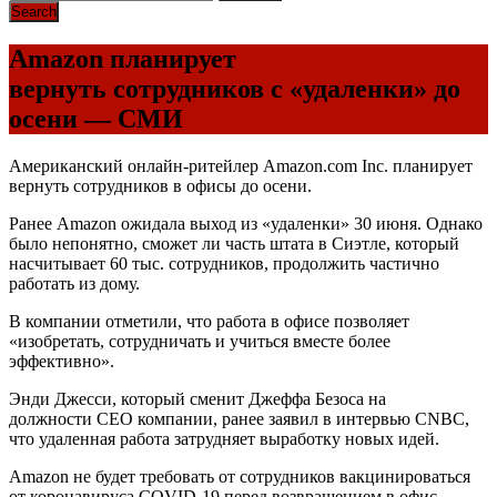
Amazon планирует
вернуть сотрудников с «удаленки» до
осени — СМИ
Американский онлайн-ритейлер Amazon.com Inc. планирует
вернуть сотрудников в офисы до осени.
Ранее Amazon ожидала выход из «удаленки» 30 июня. Однако
было непонятно, сможет ли часть штата в Сиэтле, который
насчитывает 60 тыс. сотрудников, продолжить частично
работать из дому.
В компании отметили, что работа в офисе позволяет
«изобретать, сотрудничать и учиться вместе более
эффективно».
Энди Джесси, который сменит Джеффа Безоса на
должности
CEO
компании, ранее заявил в интервью
CNBC
,
что удаленная работа затрудняет выработку новых идей.
Amazon не будет требовать от сотрудников вакцинироваться
от коронавируса
COVID
-19 перед возвращением в офис,