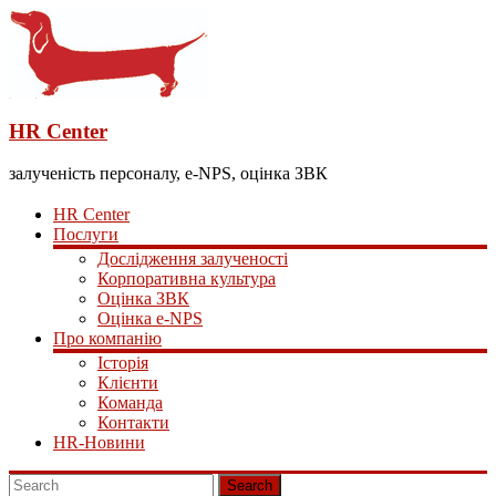
HR Center
залученість персоналу, e-NPS, оцінка ЗВК
HR Center
Послуги
Дослідження залученості
Корпоративна культура
Оцінка ЗВК
Оцінка e-NPS
Про компанію
Історія
Клієнти
Команда
Контакти
HR-Новини
Search