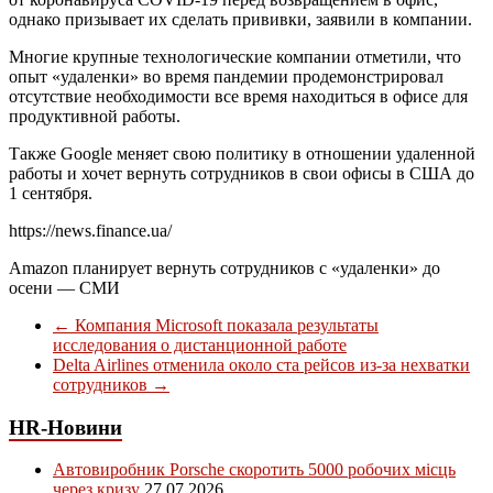
однако призывает их сделать прививки, заявили в компании.
Многие крупные технологические компании отметили, что
опыт «удаленки» во время пандемии продемонстрировал
отсутствие необходимости все время находиться в офисе для
продуктивной работы.
Также Google меняет свою политику в отношении удаленной
работы и хочет вернуть сотрудников в свои офисы в
США
до
1 сентября.
https://news.finance.ua/
Amazon планирует вернуть сотрудников с «удаленки» до
осени — СМИ
←
Компания Microsoft показала результаты
исследования о дистанционной работе
Delta Airlines отменила около ста рейсов из-за нехватки
сотрудников
→
HR-Новини
Автовиробник Porsche скоротить 5000 робочих місць
через кризу
27.07.2026