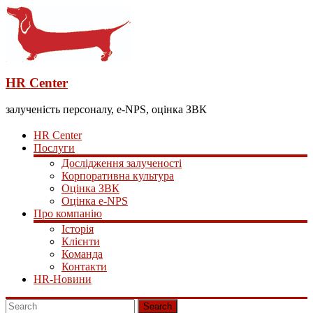
HR Center
залученість персоналу, e-NPS, оцінка ЗВК
HR Center
Послуги
Дослідження залученості
Корпоративна культура
Оцінка ЗВК
Оцінка e-NPS
Про компанію
Історія
Клієнти
Команда
Контакти
HR-Новини
Search