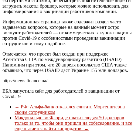
экспертными статьями, пересмотреть пояснительные видео и
загрузить макеты брошюр, которые можно использовать для
информирования о вакцинации работников компаний.
Информационная страница также содержит раздел часто
задаваемых вопросов, которые на данный момент остро
волнуют работодателей — от коммерческих закупок вакцины
против Covid-19 с особенностями проведения вакцинации
сотрудников и тому подобное.
Отмечается, что проект был создан при поддержке
Агентства
США
по международному развитию (
USAID
).
Напомним при этом, что 20 апреля посольство
США
также
объявило, что через
USAID
даст Украине 155 млн долларов.
https://news.finance.ua/
ЕБА запустила сайт для работодателей о вакцинации от
Covid-19
←
РФ: Альфа-банк отказался считать Моргенштерна
своим сотрудником
Макдональдс во Флориде платит людям 50 долларов
только за то, чтобы они пришли на собеседование, и все
еще пытается найти кандидатов.
→