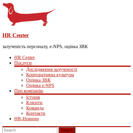
HR Center
залученість персоналу, e-NPS, оцінка ЗВК
HR Center
Послуги
Дослідження залученості
Корпоративна культура
Оцінка ЗВК
Оцінка e-NPS
Про компанію
Історія
Клієнти
Команда
Контакти
HR-Новини
Search