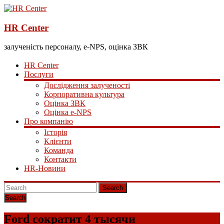
HR Center
залученість персоналу, e-NPS, оцінка ЗВК
HR Center
Послуги
Дослідження залученості
Корпоративна культура
Оцінка ЗВК
Оцінка e-NPS
Про компанію
Історія
Клієнти
Команда
Контакти
HR-Новини
Search
Ford сократит 4 тысячи