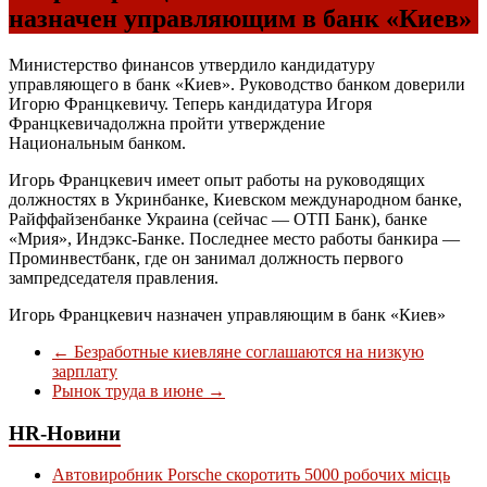
назначен управляющим в банк «Киев»
Министерство финансов утвердило кандидатуру
управляющего в банк «Киев». Руководство банком доверили
Игорю Францкевичу. Теперь кандидатура Игоря
Францкевичадолжна пройти утверждение
Национальным банком.
Игорь Францкевич имеет опыт работы на руководящих
должностях в Укринбанке, Киевском международном банке,
Райффайзенбанке Украина (сейчас — ОТП Банк), банке
«Мрия», Индэкс-Банке. Последнее место работы банкира —
Проминвестбанк, где он занимал должность первого
зампредседателя правления.
Игорь Францкевич назначен управляющим в банк «Киев»
←
Безработные киевляне соглашаются на низкую
зарплату
Рынок труда в июне
→
HR-Новини
Автовиробник Porsche скоротить 5000 робочих місць