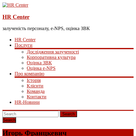
HR Center
залученість персоналу, e-NPS, оцінка ЗВК
HR Center
Послуги
Дослідження залученості
Корпоративна культура
Оцінка ЗВК
Оцінка e-NPS
Про компанію
Історія
Клієнти
Команда
Контакти
HR-Новини
Search
Игорь Францкевич