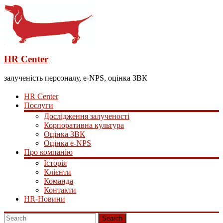
HR Center
залученість персоналу, e-NPS, оцінка ЗВК
HR Center
Послуги
Дослідження залученості
Корпоративна культура
Оцінка ЗВК
Оцінка e-NPS
Про компанію
Історія
Клієнти
Команда
Контакти
HR-Новини
Search