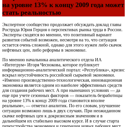
на уровне 13% к концу 2009 года может
стать реальностью
Экспертное сообщество продолжает обсуждать доклад главы
Роструда Юрия Герция о перспективах рынка труда в России.
Эксперты сходятся во мнении, что позитивный вариант
развития событий возможен, несмотря на то, что ситуация
остается очень сложной, однако для этого нужен либо скачок
нефтяных цен, либо реформы в экономике.
По мнению начальника аналитического отдела ИА
«Интегрум» Игоря Чеснокова, которое публикует
информационно-аналитический портал: «Республика», кризис
вскрыл неустойчивость российской сырьевой экономики.
«Именно производственно-технологическая, инновационная
экономика является одним из наиболее эффективных средств
для создания рабочих мест. А при нынешних условиях — да
еще при учете сезонных факторов — показатель безработицы
на уровне 13% к концу 2009 года становится вполне
реальным», — отметил аналитик. По его словам, улучшение
ситуации возможно лишь в двух случаях. При неожиданном
скачке нефтяных цен к докризисным значениям и в
дальнейшем их стабильно высоком курсе. И в случае старта
переустройства экономики и генерации новых рабочих мест