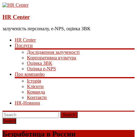
HR Center
залученість персоналу, e-NPS, оцінка ЗВК
HR Center
Послуги
Дослідження залученості
Корпоративна культура
Оцінка ЗВК
Оцінка e-NPS
Про компанію
Історія
Клієнти
Команда
Контакти
HR-Новини
Search
Безработица в России