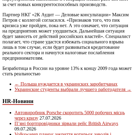
за счет новых конкурентоспособных производств.
Партнер НКГ «2К Аудит — Деловые консультации» Максим
Петров с коллегой согласился. «Признаков того, что пик
кризиса уже пройден, пока нет. А это означает, что ситуация
на предприятиях может ухудшиться. Дальнейшая ситуация
будет зависеть от действий российских властей». Специалист
полагает, что стране удастся избежать социального взрыва
лишь в том случае, если будет развиваться кредитование
реального сектора и начнутся налоговые послабления
предпринимателям.
Безработица в России на уровне 13% к концу 2009 года может
стать реальностью
←
Польша нуждается в украинских заробитчанах
Украинские студенты выбрали лучшего работодателя
→
HR-Новини
Автовиробник Porsche скоротить 5000 робочих місць
через кризу
27.07.2026
П’яні бортпровідники зірвали рейс British Airways
09.07.2026
Volkswagen планує закриття чотирьох заводів і