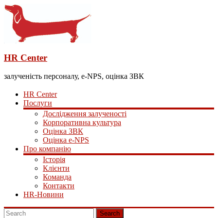
HR Center
залученість персоналу, e-NPS, оцінка ЗВК
HR Center
Послуги
Дослідження залученості
Корпоративна культура
Оцінка ЗВК
Оцінка e-NPS
Про компанію
Історія
Клієнти
Команда
Контакти
HR-Новини
Search