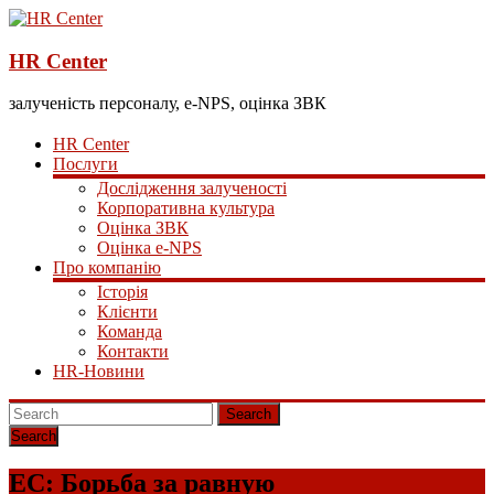
HR Center
залученість персоналу, e-NPS, оцінка ЗВК
HR Center
Послуги
Дослідження залученості
Корпоративна культура
Оцінка ЗВК
Оцінка e-NPS
Про компанію
Історія
Клієнти
Команда
Контакти
HR-Новини
Search
ЕС: Борьба за равную