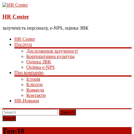
HR Center
залученість персоналу, e-NPS, оцінка ЗВК
HR Center
Послуги
Дослідження залученості
Корпоративна культура
Оцінка ЗВК
Оцінка e-NPS
Про компанію
Історія
Клієнти
Команда
Контакти
HR-Новини
Search
Топ-10