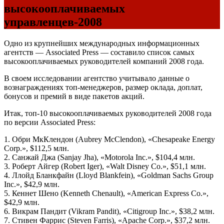
высокооплачиваемых
управленцев-2008
Одно из крупнейших международных информационных
агентств — Associated Press — составило список самых
высокооплачиваемых руководителей компаний 2008 года.
В своем исследовании агентство учитывало данные о
вознаграждениях топ-менеджеров, размер оклада, доплат,
бонусов и премий в виде пакетов акций.
Итак, топ-10 высокооплачиваемых руководителей 2008 года
по версии Associated Press:
1. Обри МкКлендон (Aubrey McClendon), «Chesapeake Energy
Corp.», $112,5 млн.
2. Санжай Джа (Sanjay Jha), «Motorola Inc.», $104,4 млн.
3. Роберт Айгер (Robert Iger), «Walt Disney Co.», $51,1 млн.
4. Ллойд Бланкфайн (Lloyd Blankfein), «Goldman Sachs Group
Inc.», $42,9 млн.
5. Кеннет Шено (Kenneth Chenault), «American Express Co.»,
$42,9 млн.
6. Викрам Пандит (Vikram Pandit), «Citigroup Inc.», $38,2 млн.
7. Стивен Фаррис (Steven Farris), «Apache Corp.», $37,2 млн.