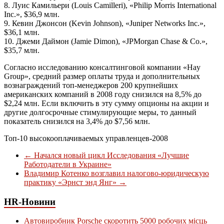
8. Луис Камильери (Louis Camilleri), «Philip Morris International
Inc.», $36,9 млн.
9. Кевин Джонсон (Kevin Johnson), «Juniper Networks Inc.»,
$36,1 млн.
10. Джеми Даймон (Jamie Dimon), «JPMorgan Chase & Co.»,
$35,7 млн.
Согласно исследованию консалтинговой компании «Hay
Group», средний размер оплаты труда и дополнительных
вознаграждений топ-менеджеров 200 крупнейших
американских компаний в 2008 году снизился на 8,5% до
$2,24 млн. Если включить в эту сумму опционы на акции и
другие долгосрочные стимулирующие меры, то данный
показатель снизился на 3,4% до $7,56 млн.
Топ-10 высокооплачиваемых управленцев-2008
←
Начался новый цикл Исследования «Лучшие
Работодатели в Украине»
Владимир Котенко возглавил налогово-юридическую
практику «Эрнст энд Янг»
→
HR-Новини
Автовиробник Porsche скоротить 5000 робочих місць