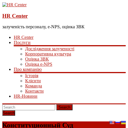
HR Center
залученість персоналу, e-NPS, оцінка ЗВК
HR Center
Послуги
Дослідження залученості
Корпоративна культура
Оцінка ЗВК
Оцінка e-NPS
Про компанію
Історія
Клієнти
Команда
Контакти
HR-Новини
Search
Конституционный Суд