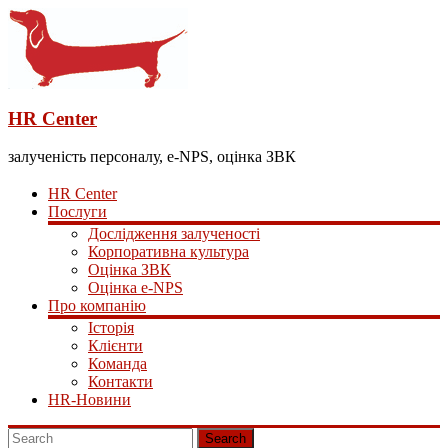
HR Center
залученість персоналу, e-NPS, оцінка ЗВК
HR Center
Послуги
Дослідження залученості
Корпоративна культура
Оцінка ЗВК
Оцінка e-NPS
Про компанію
Історія
Клієнти
Команда
Контакти
HR-Новини
Search