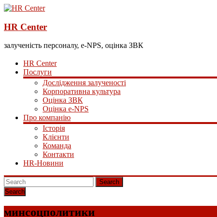
HR Center
залученість персоналу, e-NPS, оцінка ЗВК
HR Center
Послуги
Дослідження залученості
Корпоративна культура
Оцінка ЗВК
Оцінка e-NPS
Про компанію
Історія
Клієнти
Команда
Контакти
HR-Новини
Search
минсоцполитики