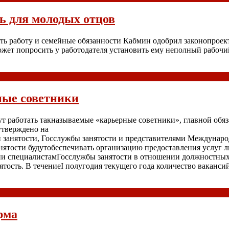
ь для молодых отцов
ь работу и семейные обязанности Кабмин одобрил законопроект
жет попросить у работодателя установить ему неполный рабочий
ные советники
чнут работать такназываемые «карьерные советники», главной о
утверждено на
и занятости, Госслужбы занятости и представителями Междунаро
нятости будутобеспечивать организацию предоставления услуг л
и специалистамГосслужбы занятости в отношении должностных 
нятость. В течениеI полугодия текущего года количество ваканси
рма