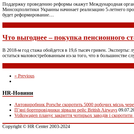
Поддержку проведению реформы окажут Международная органи
Минсоцполитики Украины начинает реализацию 5-летнего прое
будет реформирование…
Read more
Что выгоднее – покупка пенсионного ст
В 2018-м год стажа обойдется в 19,6 тысяч гривен. Эксперты:
остаться маловостребованным из-за того, что в большинстве 
Read more
« Previous
HR-Новини
Автовиробник Porsche скоротить 5000 робочих місць чере
П’яні бортпровідники зірвали рейс British Airways
09.07.2
Volkswagen планує закриття чотирьох заводів і скоротити
Copyright © HR Center 2003-2024