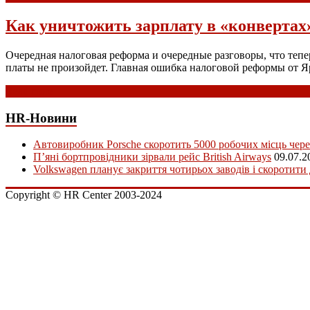
Как уничтожить зарплату в «конвертах
Очередная налоговая реформа и очередные разговоры, что тепер
платы не произойдет. Главная ошибка налоговой реформы от Я
Read more
HR-Новини
Автовиробник Porsche скоротить 5000 робочих місць чере
П’яні бортпровідники зірвали рейс British Airways
09.07.2
Volkswagen планує закриття чотирьох заводів і скоротити
Copyright © HR Center 2003-2024