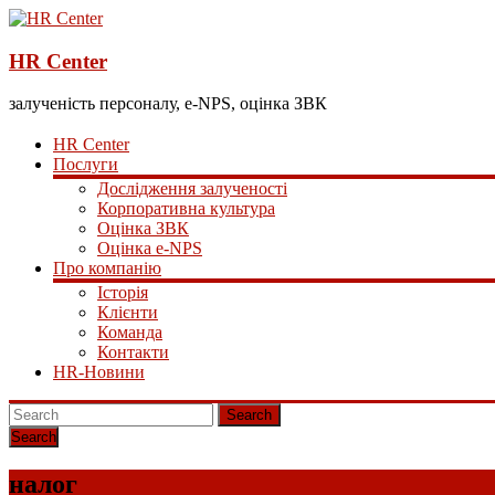
HR Center
залученість персоналу, e-NPS, оцінка ЗВК
HR Center
Послуги
Дослідження залученості
Корпоративна культура
Оцінка ЗВК
Оцінка e-NPS
Про компанію
Історія
Клієнти
Команда
Контакти
HR-Новини
Search
налог