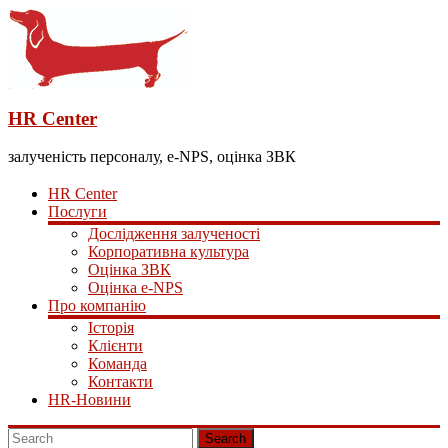
HR Center
залученість персоналу, e-NPS, оцінка ЗВК
HR Center
Послуги
Дослідження залученості
Корпоративна культура
Оцінка ЗВК
Оцінка e-NPS
Про компанію
Історія
Клієнти
Команда
Контакти
HR-Новини
Search