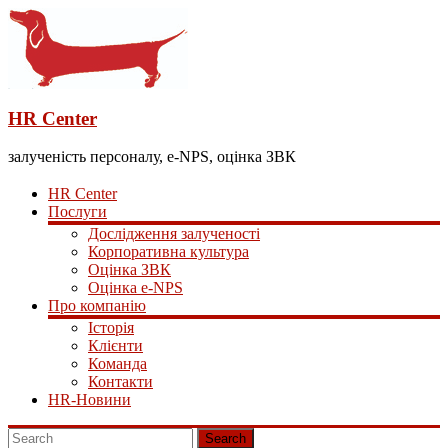
HR Center
залученість персоналу, e-NPS, оцінка ЗВК
HR Center
Послуги
Дослідження залученості
Корпоративна культура
Оцінка ЗВК
Оцінка e-NPS
Про компанію
Історія
Клієнти
Команда
Контакти
HR-Новини
Search