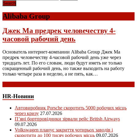
Alibaba Group
Джек Ма предрек человечеству 4-
часовой рабочий день
Основатель интернет-компании Alibaba Group Джек Ма
предрек человечеству 4-часовой рабочий день уже через
тридцать лет. По его словам, люди будут иметь не только
сокращенный рабочий день, но также выходить на работу
только четыре раза в неделю, а не пять, как…
Read more
HR-Новини
Автовиробник Porsche скоротить 5000 робочих місць
через кризу
27.07.2026
П’яні бортпровідники зірвали рейс British Airways
09.07.2026
Volkswagen планує закриття чотирьох заводів і
скоротити до 100 тисяч робочих місць
09.07.2026