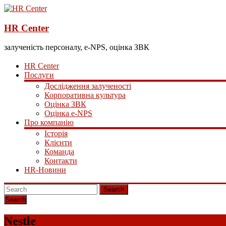
HR Center
залученість персоналу, e-NPS, оцінка ЗВК
HR Center
Послуги
Дослідження залученості
Корпоративна культура
Оцінка ЗВК
Оцінка e-NPS
Про компанію
Історія
Клієнти
Команда
Контакти
HR-Новини
Search
Nestle