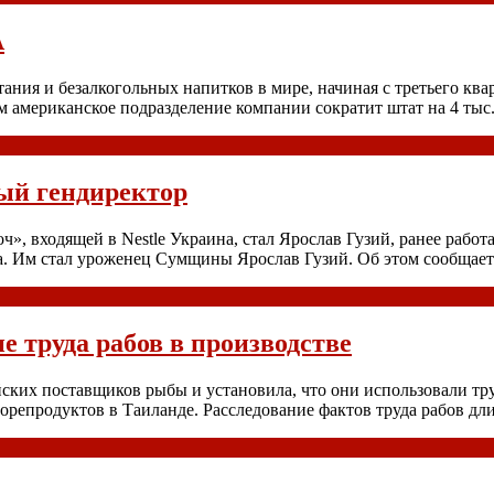
А
ния и безалкогольных напитков в мире, начиная с третьего ква
м американское подразделение компании сократит штат на 4 тыс
ый гендиректор
, входящей в Nestle Украина, стал Ярослав Гузий, ранее работ
а. Им стал уроженец Сумщины Ярослав Гузий. Об этом сообщае
е труда рабов в производстве
йских поставщиков рыбы и установила, что они использовали тру
репродуктов в Таиланде. Расследование фактов труда рабов дли