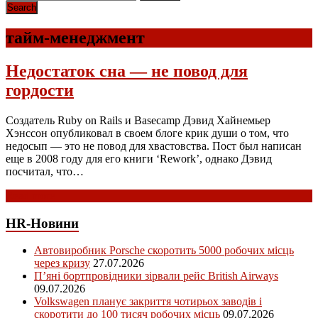
тайм-менеджмент
Недостаток сна — не повод для
гордости
Создатель Ruby on Rails и Basecamp Дэвид Хайнемьер
Хэнссон опубликовал в своем блоге крик души о том, что
недосып — это не повод для хвастовства. Пост был написан
еще в 2008 году для его книги ‘Rework’, однако Дэвид
посчитал, что…
Read more
HR-Новини
Автовиробник Porsche скоротить 5000 робочих місць
через кризу
27.07.2026
П’яні бортпровідники зірвали рейс British Airways
09.07.2026
Volkswagen планує закриття чотирьох заводів і
скоротити до 100 тисяч робочих місць
09.07.2026