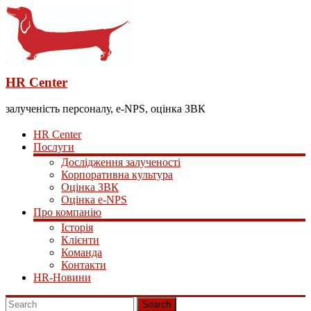
HR Center
залученість персоналу, e-NPS, оцінка ЗВК
HR Center
Послуги
Дослідження залученості
Корпоративна культура
Оцінка ЗВК
Оцінка e-NPS
Про компанію
Історія
Клієнти
Команда
Контакти
HR-Новини
Search