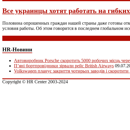
Все украинцы хотят работать на гибких
Половина опрошенных граждан нашей страны даже готовы отка
условия работы. Об этом говорится в последнем глобальном 
Read more
HR-Новини
Автовиробник Porsche скоротить 5000 робочих місць чере
П’яні бортпровідники зірвали рейс British Airways
09.07.2
Volkswagen планує закриття чотирьох заводів і скоротити
Copyright © HR Center 2003-2024