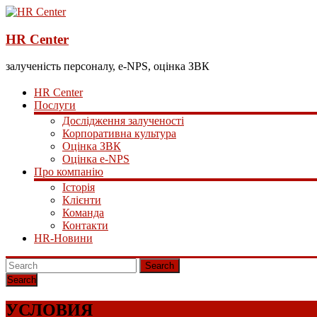
HR Center
залученість персоналу, e-NPS, оцінка ЗВК
HR Center
Послуги
Дослідження залученості
Корпоративна культура
Оцінка ЗВК
Оцінка e-NPS
Про компанію
Історія
Клієнти
Команда
Контакти
HR-Новини
Search
УСЛОВИЯ