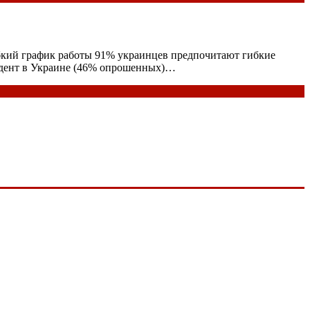
ибкий график работы 91% украинцев предпочитают гибкие
ондент в Украине (46% опрошенных)…