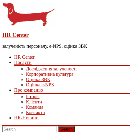
HR Center
залученість персоналу, e-NPS, оцінка ЗВК
HR Center
Послуги
Дослідження залученості
Корпоративна культура
Оцінка ЗВК
Оцінка e-NPS
Про компанію
Історія
Клієнти
Команда
Контакти
HR-Новини
Search