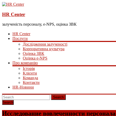
HR Center
залученість персоналу, e-NPS, оцінка ЗВК
HR Center
Послуги
Дослідження залученості
Корпоративна культура
Оцінка ЗВК
Оцінка e-NPS
Про компанію
Історія
Клієнти
Команда
Контакти
HR-Новини
Search
Исследование вовлеченности персонал