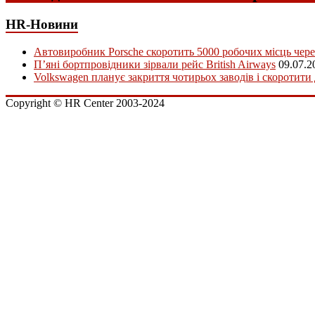
HR-Новини
Автовиробник Porsche скоротить 5000 робочих місць чере
П’яні бортпровідники зірвали рейс British Airways
09.07.2
Volkswagen планує закриття чотирьох заводів і скоротити
Copyright © HR Center 2003-2024