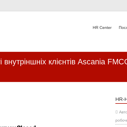
HR Center
Пос
ВК
ті внутріншніх клієнтів Ascania 
HR-
Авт
робоч