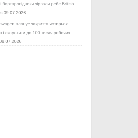
і бортпровідники зірвали рейс British
ys
09.07.2026
kswagen планує закриття чотирьох
в і скоротити до 100 тисяч робочих
09.07.2026