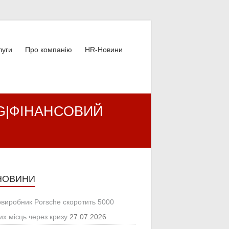
луги
Про компанію
HR-Новини
FMCG|ФІНАНСОВИЙ
НОВИНИ
овиробник Porsche скоротить 5000
их місць через кризу
27.07.2026