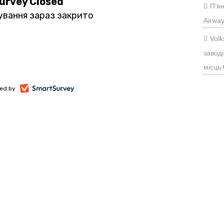
П’ян
Airwa
Vol
заводі
місць