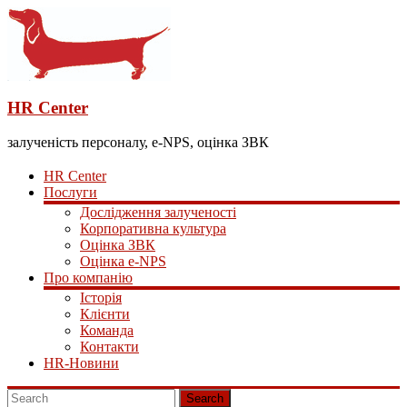
HR Center
залученість персоналу, e-NPS, оцінка ЗВК
HR Center
Послуги
Дослідження залученості
Корпоративна культура
Оцінка ЗВК
Оцінка e-NPS
Про компанію
Історія
Клієнти
Команда
Контакти
HR-Новини
Search