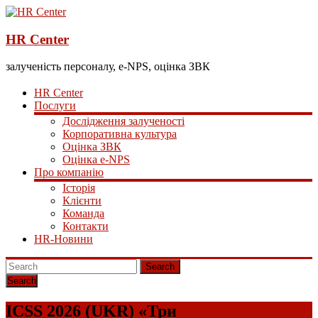
HR Center
залученість персоналу, e-NPS, оцінка ЗВК
HR Center
Послуги
Дослідження залученості
Корпоративна культура
Оцінка ЗВК
Оцінка e-NPS
Про компанію
Історія
Клієнти
Команда
Контакти
HR-Новини
Search
ICSS 2026 (UKR) «Три