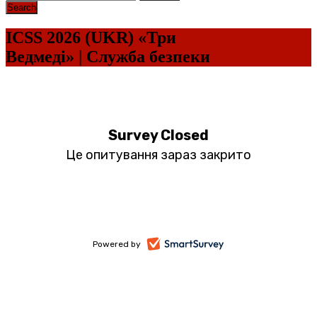
ICSS 2026 (UKR) «Три
Ведмеді» | Служба безпеки