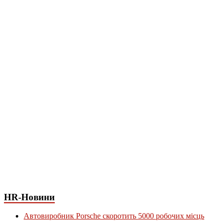
HR-Новини
Автовиробник Porsche скоротить 5000 робочих місць