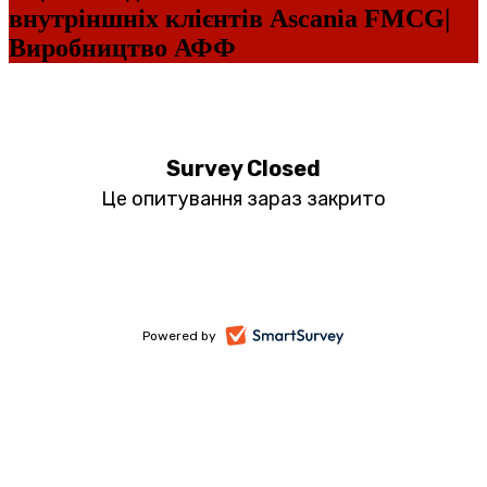
внутріншніх клієнтів Ascania FMCG|
Виробництво АФФ