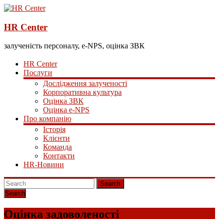
HR Center
залученість персоналу, e-NPS, оцінка ЗВК
HR Center
Послуги
Дослідження залученості
Корпоративна культура
Оцінка ЗВК
Оцінка e-NPS
Про компанію
Історія
Клієнти
Команда
Контакти
HR-Новини
Search
Оцінка задоволеності