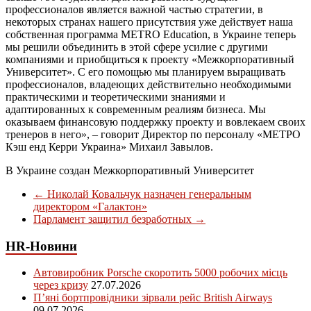
профессионалов является важной частью стратегии, в
некоторых странах нашего присутствия уже действует наша
собственная программа METRO Education, в Украине теперь
мы решили объединить в этой сфере усилие с другими
компаниями и приобщиться к проекту «Межкорпоративный
Университет». С его помощью мы планируем выращивать
профессионалов, владеющих действительно необходимыми
практическими и теоретическими знаниями и
адаптированных к современным реалиям бизнеса. Мы
оказываем финансовую поддержку проекту и вовлекаем своих
тренеров в него», – говорит Директор по персоналу «МЕТРО
Кэш енд Керри Украина» Михаил Завылов.
В Украине создан Межкорпоративный Университет
←
Николай Ковальчук назначен генеральным
директором «Галактон»
Парламент защитил безработных
→
HR-Новини
Автовиробник Porsche скоротить 5000 робочих місць
через кризу
27.07.2026
П’яні бортпровідники зірвали рейс British Airways
09.07.2026