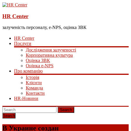
HR Center
залученість персоналу, e-NPS, оцінка ЗВК
HR Center
Послуги
Дослідження залученості
Корпоративна культура
Оцінка ЗВК
Оцінка e-NPS
Про компанію
Історія
Клієнти
Команда
Контакти
HR-Новини
Search
В Украине создан