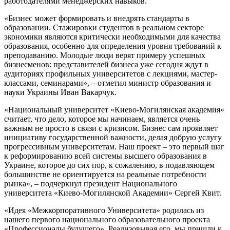
работодателями менеджерских навыков.
«Бизнес может формировать и внедрять стандарты в
образовании. Стажировки студентов в реальном секторе
экономики являются критически необходимыми для качества
образования, особенно для определения уровня требований к
преподаванию. Молодые люди верят примеру успешных
бизнесменов: представителей бизнеса уже сегодня ждут в
аудиториях профильных университетов с лекциями, мастер-
классами, семинарами», – отметил министр образования и
науки Украины Иван Вакарчук.
«Национальный университет «Киево-Могилянская академия»
считает, что дело, которое мы начинаем, является очень
важным не просто в связи с кризисом. Бизнес сам проявляет
инициативу государственной важности, делая добрую услугу
прогрессивным университетам. Наш проект – это первый шаг
к реформированию всей системы высшего образования в
Украине, которое до сих пор, к сожалению, в подавляющем
большинстве не ориентируется на реальные потребности
рынка», – подчеркнул президент Национального
университета «Киево-Могилянской Академии» Сергей Квит.
«Идея «Межкорпоративного Университета» родилась из
нашего первого национального образовательного проекта
«Профессионалы будущего». Реализовывая его, мы пришли к