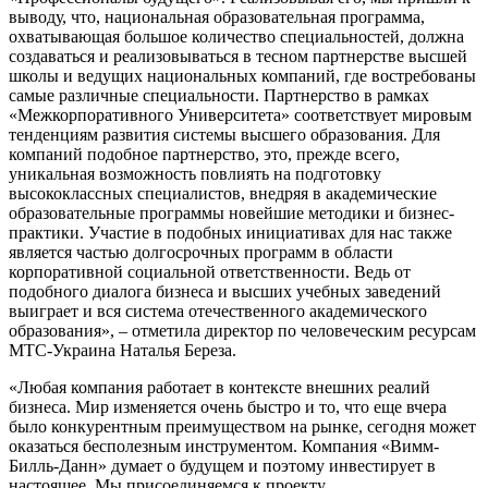
выводу, что, национальная образовательная программа,
охватывающая большое количество специальностей, должна
создаваться и реализовываться в тесном партнерстве высшей
школы и ведущих национальных компаний, где востребованы
самые различные специальности. Партнерство в рамках
«Межкорпоративного Университета» соответствует мировым
тенденциям развития системы высшего образования. Для
компаний подобное партнерство, это, прежде всего,
уникальная возможность повлиять на подготовку
высококлассных специалистов, внедряя в академические
образовательные программы новейшие методики и бизнес-
практики. Участие в подобных инициативах для нас также
является частью долгосрочных программ в области
корпоративной социальной ответственности. Ведь от
подобного диалога бизнеса и высших учебных заведений
выиграет и вся система отечественного академического
образования», – отметила директор по человеческим ресурсам
МТС-Украина Наталья Береза.
«Любая компания работает в контексте внешних реалий
бизнеса. Мир изменяется очень быстро и то, что еще вчера
было конкурентным преимуществом на рынке, сегодня может
оказаться бесполезным инструментом. Компания «Вимм-
Билль-Данн» думает о будущем и поэтому инвестирует в
настоящее. Мы присоединяемся к проекту