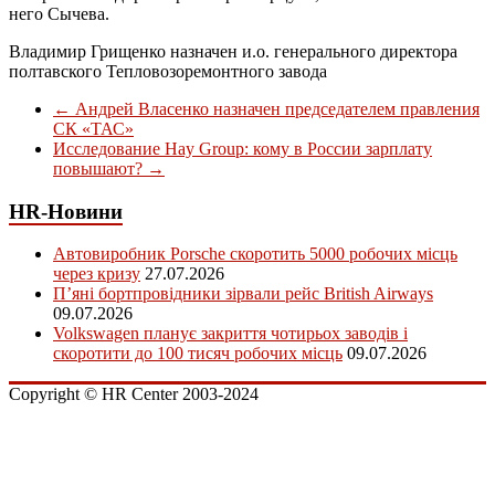
него Сычева.
Владимир Грищенко назначен и.о. генерального директора
полтавского Тепловозоремонтного завода
←
Андрей Власенко назначен председателем правления
СК «ТАС»
Исследование Hay Group: кому в России зарплату
повышают?
→
HR-Новини
Автовиробник Porsche скоротить 5000 робочих місць
через кризу
27.07.2026
П’яні бортпровідники зірвали рейс British Airways
09.07.2026
Volkswagen планує закриття чотирьох заводів і
скоротити до 100 тисяч робочих місць
09.07.2026
Copyright © HR Center 2003-2024