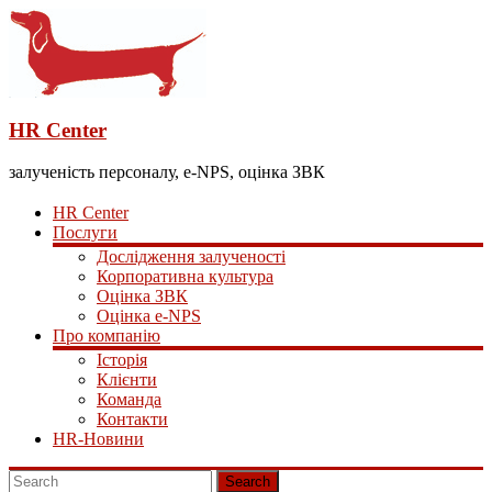
HR Center
залученість персоналу, e-NPS, оцінка ЗВК
HR Center
Послуги
Дослідження залученості
Корпоративна культура
Оцінка ЗВК
Оцінка e-NPS
Про компанію
Історія
Клієнти
Команда
Контакти
HR-Новини
Search