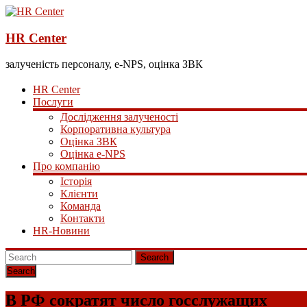
HR Center
залученість персоналу, e-NPS, оцінка ЗВК
HR Center
Послуги
Дослідження залученості
Корпоративна культура
Оцінка ЗВК
Оцінка e-NPS
Про компанію
Історія
Клієнти
Команда
Контакти
HR-Новини
Search
В РФ сократят число госслужащих