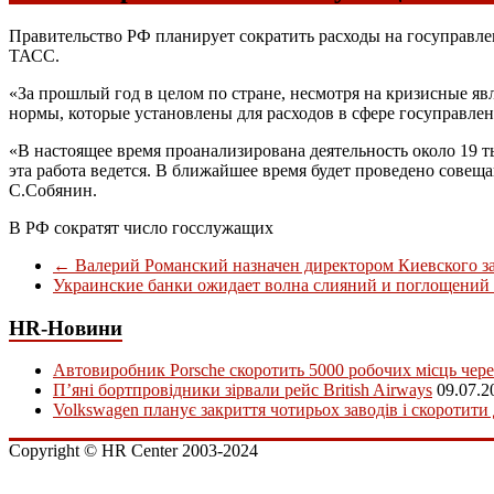
Правительство РФ планирует сократить расходы на госуправл
ТАСС.
«За прошлый год в целом по стране, несмотря на кризисные я
нормы, которые установлены для расходов в сфере госуправле
«В настоящее время проанализирована деятельность около 19 т
эта работа ведется. В ближайшее время будет проведено сове
С.Собянин.
В РФ сократят число госслужащих
←
Валерий Романский назначен директором Киевского з
Украинские банки ожидает волна слияний и поглощений
HR-Новини
Автовиробник Porsche скоротить 5000 робочих місць чере
П’яні бортпровідники зірвали рейс British Airways
09.07.2
Volkswagen планує закриття чотирьох заводів і скоротити
Copyright © HR Center 2003-2024