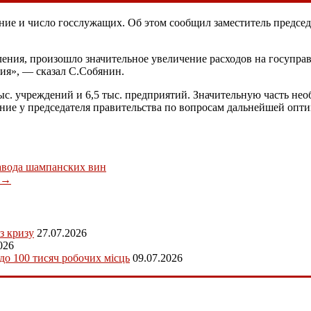
ение и число госслужащих. Об этом сообщил заместитель предсе
вления, произошло значительное увеличение расходов на госупр
ния», — сказал С.Собянин.
ыс. учреждений и 6,5 тыс. предприятий. Значительную часть нео
щание у председателя правительства по вопросам дальнейшей оп
авода шампанских вин
→
з кризу
27.07.2026
026
 до 100 тисяч робочих місць
09.07.2026