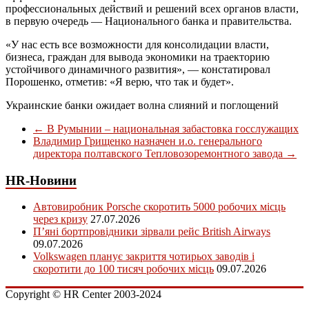
профессиональных действий и решений всех органов власти,
в первую очередь — Национального банка и правительства.
«У нас есть все возможности для консолидации власти,
бизнеса, граждан для вывода экономики на траекторию
устойчивого динамичного развития», — констатировал
Порошенко, отметив: «Я верю, что так и будет».
Украинские банки ожидает волна слияний и поглощений
←
В Румынии – национальная забастовка госслужащих
Владимир Грищенко назначен и.о. генерального
директора полтавского Тепловозоремонтного завода
→
HR-Новини
Автовиробник Porsche скоротить 5000 робочих місць
через кризу
27.07.2026
П’яні бортпровідники зірвали рейс British Airways
09.07.2026
Volkswagen планує закриття чотирьох заводів і
скоротити до 100 тисяч робочих місць
09.07.2026
Copyright © HR Center 2003-2024