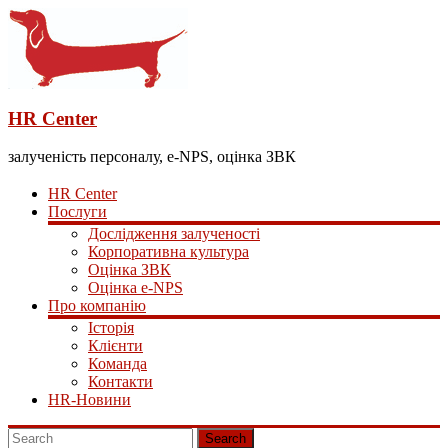
HR Center
залученість персоналу, e-NPS, оцінка ЗВК
HR Center
Послуги
Дослідження залученості
Корпоративна культура
Оцінка ЗВК
Оцінка e-NPS
Про компанію
Історія
Клієнти
Команда
Контакти
HR-Новини
Search