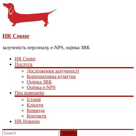
HR Center
залученість персоналу, e-NPS, оцінка ЗВК
HR Center
Послуги
Дослідження залученості
Корпоративна культура
Оцінка ЗВК
Оцінка e-NPS
Про компанію
Історія
Клієнти
Команда
Контакти
HR-Новини
Search