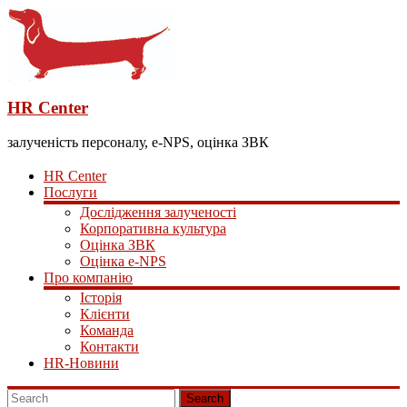
HR Center
залученість персоналу, e-NPS, оцінка ЗВК
HR Center
Послуги
Дослідження залученості
Корпоративна культура
Оцінка ЗВК
Оцінка e-NPS
Про компанію
Історія
Клієнти
Команда
Контакти
HR-Новини
Search