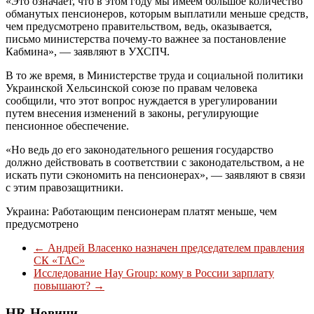
«Это означает, что в этом году мы имеем большое количество
обманутых пенсионеров, которым выплатили меньше средств,
чем предусмотрено правительством, ведь, оказывается,
письмо министерства почему-то важнее за постановление
Кабмина», — заявляют в УХСПЧ.
В то же время, в Министерстве труда и социальной политики
Украинской Хельсинской союзе по правам человека
сообщили, что этот вопрос нуждается в урегулировании
путем внесения изменений в законы, регулирующие
пенсионное обеспечение.
«Но ведь до его законодательного решения государство
должно действовать в соответствии с законодательством, а не
искать пути сэкономить на пенсионерах», — заявляют в связи
с этим правозащитники.
Украина: Работающим пенсионерам платят меньше, чем
предусмотрено
←
Андрей Власенко назначен председателем правления
СК «ТАС»
Исследование Hay Group: кому в России зарплату
повышают?
→
HR-Новини