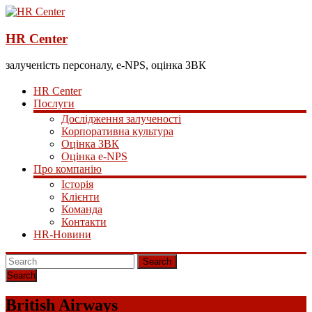
HR Center
залученість персоналу, e-NPS, оцінка ЗВК
HR Center
Послуги
Дослідження залученості
Корпоративна культура
Оцінка ЗВК
Оцінка e-NPS
Про компанію
Історія
Клієнти
Команда
Контакти
HR-Новини
Search
British Airways