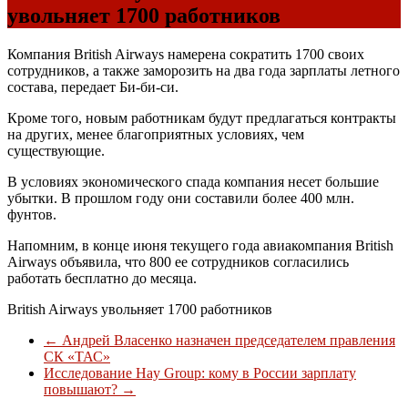
увольняет 1700 работников
Компания British Airways намерена сократить 1700 своих
сотрудников, а также заморозить на два года зарплаты летного
состава, передает Би-би-си.
Кроме того, новым работникам будут предлагаться контракты
на других, менее благоприятных условиях, чем
существующие.
В условиях экономического спада компания несет большие
убытки. В прошлом году они составили более 400 млн.
фунтов.
Напомним, в конце июня текущего года авиакомпания British
Airways объявила, что 800 ее сотрудников согласились
работать бесплатно до месяца.
British Airways увольняет 1700 работников
←
Андрей Власенко назначен председателем правления
СК «ТАС»
Исследование Hay Group: кому в России зарплату
повышают?
→