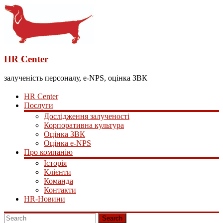
HR Center
залученість персоналу, e-NPS, оцінка ЗВК
HR Center
Послуги
Дослідження залученості
Корпоративна культура
Оцінка ЗВК
Оцінка e-NPS
Про компанію
Історія
Клієнти
Команда
Контакти
HR-Новини
Search