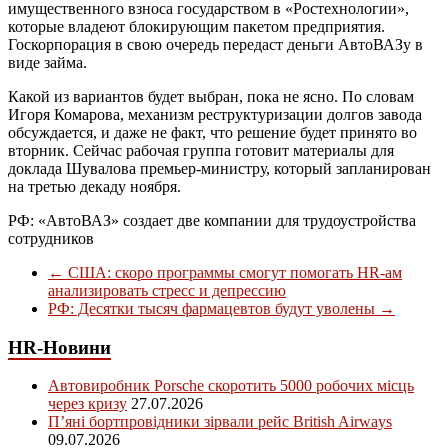
имущественного взноса государством в «Ростехнологии»,
которые владеют блокирующим пакетом предприятия.
Госкорпорация в свою очередь передаст деньги АвтоВАЗу в
виде займа.
Какой из вариантов будет выбран, пока не ясно. По словам
Игоря Комарова, механизм реструктуризации долгов завода
обсуждается, и даже не факт, что решение будет принято во
вторник. Сейчас рабочая группа готовит материалы для
доклада Шувалова премьер-министру, который запланирован
на третью декаду ноября.
РФ: «АвтоВАЗ» создает две компании для трудоустройства
сотрудников
←
США: скоро программы смогут помогать HR-ам
анализировать стресс и депрессию
РФ: Десятки тысяч фармацевтов будут уволены
→
HR-Новини
Автовиробник Porsche скоротить 5000 робочих місць
через кризу
27.07.2026
П’яні бортпровідники зірвали рейс British Airways
09.07.2026