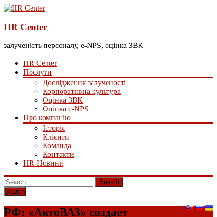
HR Center
залученість персоналу, e-NPS, оцінка ЗВК
HR Center
Послуги
Дослідження залученості
Корпоративна культура
Оцінка ЗВК
Оцінка e-NPS
Про компанію
Історія
Клієнти
Команда
Контакти
HR-Новини
Search
РФ: «АвтоВАЗ» создает