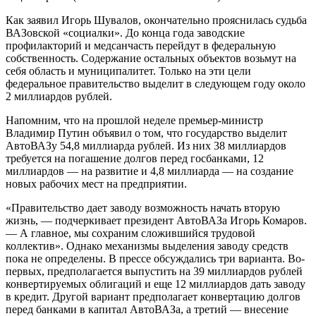
Как заявил Игорь Шувалов, окончательно прояснилась судьба
ВАЗовской «социалки». До конца года заводские
профилакторий и медсанчасть перейдут в федеральную
собственность. Содержание остальных объектов возьмут на
себя область и муниципалитет. Только на эти цели
федеральное правительство выделит в следующем году около
2 миллиардов рублей.
Напомним, что на прошлой неделе премьер-министр
Владимир Путин объявил о том, что государство выделит
АвтоВАЗу 54,8 миллиарда рублей. Из них 38 миллиардов
требуется на погашение долгов перед госбанками, 12
миллиардов — на развитие и 4,8 миллиарда — на создание
новых рабочих мест на предприятии.
«Правительство дает заводу возможность начать вторую
жизнь, — подчеркивает президент АвтоВАЗа Игорь Комаров.
— А главное, мы сохраним сложившийся трудовой
коллектив». Однако механизмы выделения заводу средств
пока не определены. В прессе обсуждались три варианта. Во-
первых, предполагается выпустить на 39 миллиардов рублей
конвертируемых облигаций и еще 12 миллиардов дать заводу
в кредит. Другой вариант предполагает конвертацию долгов
перед банками в капитал АвтоВАЗа, а третий — внесение