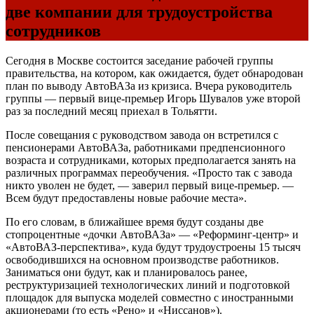
две компании для трудоустройства
сотрудников
Сегодня в Москве состоится заседание рабочей группы
правительства, на котором, как ожидается, будет обнародован
план по выводу АвтоВАЗа из кризиса. Вчера руководитель
группы — первый вице-премьер Игорь Шувалов уже второй
раз за последний месяц приехал в Тольятти.
После совещания с руководством завода он встретился с
пенсионерами АвтоВАЗа, работниками предпенсионного
возраста и сотрудниками, которых предполагается занять на
различных программах переобучения. «Просто так с завода
никто уволен не будет, — заверил первый вице-премьер. —
Всем будут предоставлены новые рабочие места».
По его словам, в ближайшее время будут созданы две
стопроцентные «дочки АвтоВАЗа» — «Реформинг-центр» и
«АвтоВАЗ-перспектива», куда будут трудоустроены 15 тысяч
освободившихся на основном производстве работников.
Заниматься они будут, как и планировалось ранее,
реструктуризацией технологических линий и подготовкой
площадок для выпуска моделей совместно с иностранными
акционерами (то есть «Рено» и «Ниссанов»).