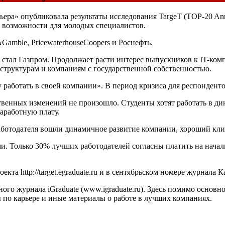
ра» опубликовала результаты исследования TargeT (TOP-20 Annua
 возможности для молодых специалистов.
Gamble, PricewaterhouseCoopers и Роснефть.
стал Газпром. Продолжает расти интерес выпускников к IT-комп
ным структурам и компаниям с государственной собственностью.
у работать в своей компании». В период кризиса для респондент
венных изменений не произошло. Студенты хотят работать в д
аработную плату.
аботодателя вошли динамичное развитие компании, хороший клим
. Только 30% лучших работодателей согласны платить на началь
та http://target.egraduate.ru и в сентябрьском номере журнала К
го журнала iGraduate (www.igraduate.ru). Здесь помимо основ
ы по карьере и иные материалы о работе в лучших компаниях.