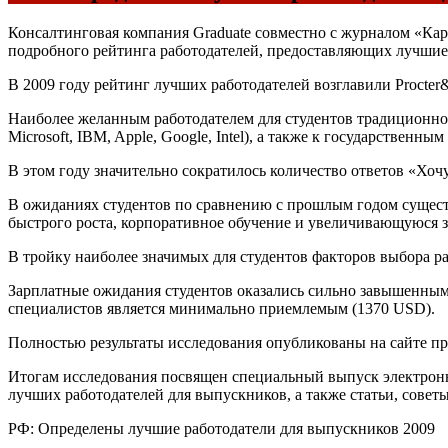
Консалтинговая компания Graduate совместно с журналом «Карье
подробного рейтинга работодателей, предоставляющих лучшие
В 2009 году рейтинг лучших работодателей возглавили Procter&
Наиболее желанным работодателем для студентов традиционно 
Microsoft, IBM, Apple, Google, Intel), а также к государствен
В этом году значительно сократилось количество ответов «Хоч
В ожиданиях студентов по сравнению с прошлым годом сущест
быстрого роста, корпоративное обучение и увеличивающуюся з
В тройку наиболее значимых для студентов факторов выбора р
Зарплатные ожидания студентов оказались сильно завышенными
специалистов является минимально приемлемым (1370 USD).
Полностью результаты исследования опубликованы на сайте проек
Итогам исследования посвящен специальный выпуск электронно
лучших работодателей для выпускников, а также статьи, совет
РФ: Определены лучшие работодатели для выпускников 2009