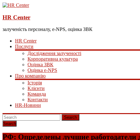
HR Center
залученість персоналу, e-NPS, оцінка ЗВК
HR Center
Послуги
Дослідження залученості
Корпоративна культура
Оцінка ЗВК
Оцінка e-NPS
Про компанію
Історія
Клієнти
Команда
Контакти
HR-Новини
Search
РФ: Определены лучшие работодатели 