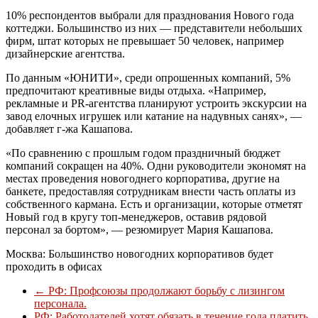
10% респондентов выбрали для празднования Нового года
коттеджи. Большинство из них — представители небольших
фирм, штат которых не превышает 50 человек, например
дизайнерские агентства.
По данным «ЮНИТИ», среди опрошенных компаний, 5%
предпочитают креативные виды отдыха. «Например,
рекламные и PR-агентства планируют устроить экскурсии на
завод елочных игрушек или катание на надувных санях», —
добавляет г-жа Кашапова.
«По сравнению с прошлым годом праздничный бюджет
компаний сокращен на 40%. Одни руководители экономят на
местах проведения новогоднего корпоратива, другие на
банкете, предоставляя сотрудникам внести часть оплаты из
собственного кармана. Есть и организации, которые отметят
Новый год в кругу топ-менеджеров, оставив рядовой
персонал за бортом», — резюмирует Мария Кашапова.
Москва: Большинство новогодних корпоративов будет
проходить в офисах
←
РФ: Профсоюзы продолжают борьбу с лизингом
персонала.
РФ: Работодателей хотят обязать в течение года платить