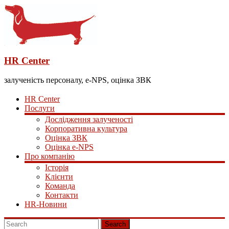
HR Center
залученість персоналу, e-NPS, оцінка ЗВК
HR Center
Послуги
Дослідження залученості
Корпоративна культура
Оцінка ЗВК
Оцінка e-NPS
Про компанію
Історія
Клієнти
Команда
Контакти
HR-Новини
Search