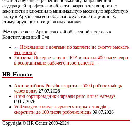
соответствующего решения по жалобе, направленной
федерацией профсоюзов области, разрешится вопрос и о
законности включения в минимальную месячную заработную
плату в Архангельской области всех компенсационных,
стимулирующих и социальных выплат.
РФ: профсоюзы Архангельской области обратились в
Конституционный Суд
←
Начальники с долгами по зарплате не смогут выехать
за границу
Украина: Интернет-группа RIA вложила 400 тысяч евро
в реорганизацю рабочего пространства
→
HR-Новини
Автовиробник Porsche скоротить 5000 робочих місць
через кризу
27.07.2026
П’яні бортпровідники зірвали рейс British Airways
09.07.2026
Volkswagen планує закриття чотирьох заводів і
скоротити до 100 тисяч робочих місць
09.07.2026
Copyright © HR Center 2003-2024