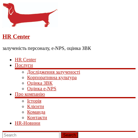
HR Center
залученість персоналу, e-NPS, оцінка ЗВК
HR Center
Послуги
Дослідження залученості
Корпоративна культура
Оцінка ЗВК
Оцінка e-NPS
Про компанію
Історія
Клієнти
Команда
Контакти
HR-Новини
Search