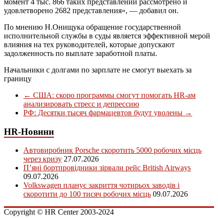
момент 4 тыс. 866 таких представлений рассмотрено и
удовлетворено 2682 представления», — добавил он.
По мнению Н.Онищука обращение государственной
исполнительной службы в суды является эффективной мерой
влияния на тех руководителей, которые допускают
задолженность по выплате заработной платы.
Начальники с долгами по зарплате не смогут выехать за
границу
←
США: скоро программы смогут помогать HR-ам
анализировать стресс и депрессию
РФ: Десятки тысяч фармацевтов будут уволены
→
HR-Новини
Автовиробник Porsche скоротить 5000 робочих місць
через кризу
27.07.2026
П’яні бортпровідники зірвали рейс British Airways
09.07.2026
Volkswagen планує закриття чотирьох заводів і
скоротити до 100 тисяч робочих місць
09.07.2026
Copyright © HR Center 2003-2024