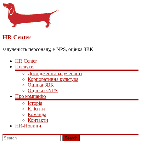
HR Center
залученість персоналу, e-NPS, оцінка ЗВК
HR Center
Послуги
Дослідження залученості
Корпоративна культура
Оцінка ЗВК
Оцінка e-NPS
Про компанію
Історія
Клієнти
Команда
Контакти
HR-Новини
Search