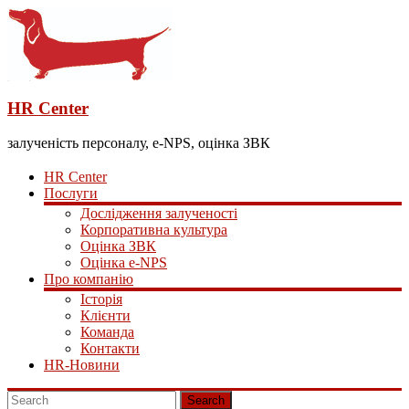
HR Center
залученість персоналу, e-NPS, оцінка ЗВК
HR Center
Послуги
Дослідження залученості
Корпоративна культура
Оцінка ЗВК
Оцінка e-NPS
Про компанію
Історія
Клієнти
Команда
Контакти
HR-Новини
Search