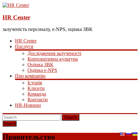
HR Center
залученість персоналу, e-NPS, оцінка ЗВК
HR Center
Послуги
Дослідження залученості
Корпоративна культура
Оцінка ЗВК
Оцінка e-NPS
Про компанію
Історія
Клієнти
Команда
Контакти
HR-Новини
Search
Правительство