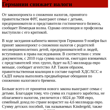
Германии снижает налоги
От законопроекта о снижении налогов, принятого
правительством ФРГ, выиграют семьи с детьми,
предприниматели и представители гостиничного бизнеса,
сообщает Немецкая волна. Однако оппозиция и профсоюзы
выступили с его критикой.
В ходе заседания кабинета министров Германии 9 ноября был
принят законопроект о снижении налогов с родителей
несовершеннолетних детей, предпринимателей и людей,
вступивших в права наследования. В соответствии с этим
документом, с 2010 года сумма налогов, ежегодно взимаемых
с представителей этих групп, будет на 8,5 миллиарда евро
меньше, сообщает агентство АР. Таким образом,
правительственная коалиция в составе партий ХДС/ХСС и
СвДП начала выполнять предвыборные обещания по
снижению налогового бремени.
Больше всего от принятия нового закона выиграют семьи с
детьми. Благодаря тому, что сумма их годового заработка, не
облагаемого налогом, увеличится с 6024 до 7008 евро,
семейный доход по стране возрастет на 4,6 миллиарда евро.
Сумму детских пособий, так называемых Kindergeld, также