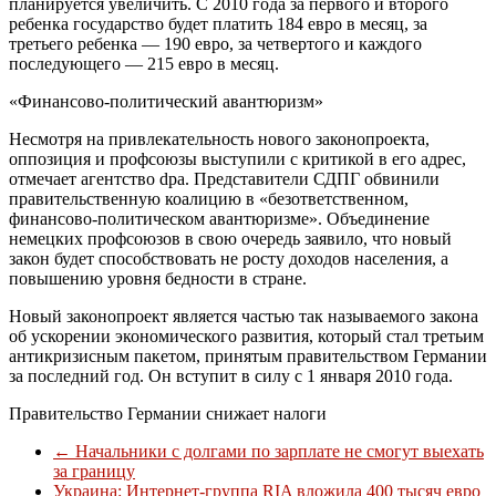
планируется увеличить. С 2010 года за первого и второго
ребенка государство будет платить 184 евро в месяц, за
третьего ребенка — 190 евро, за четвертого и каждого
последующего — 215 евро в месяц.
«Финансово-политический авантюризм»
Несмотря на привлекательность нового законопроекта,
оппозиция и профсоюзы выступили с критикой в его адрес,
отмечает агентство dpa. Представители СДПГ обвинили
правительственную коалицию в «безответственном,
финансово-политическом авантюризме». Объединение
немецких профсоюзов в свою очередь заявило, что новый
закон будет способствовать не росту доходов населения, а
повышению уровня бедности в стране.
Новый законопроект является частью так называемого закона
об ускорении экономического развития, который стал третьим
антикризисным пакетом, принятым правительством Германии
за последний год. Он вступит в силу с 1 января 2010 года.
Правительство Германии снижает налоги
←
Начальники с долгами по зарплате не смогут выехать
за границу
Украина: Интернет-группа RIA вложила 400 тысяч евро