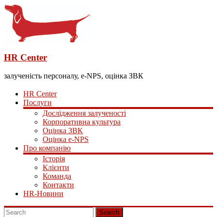
HR Center
залученість персоналу, e-NPS, оцінка ЗВК
HR Center
Послуги
Дослідження залученості
Корпоративна культура
Оцінка ЗВК
Оцінка e-NPS
Про компанію
Історія
Клієнти
Команда
Контакти
HR-Новини
Search