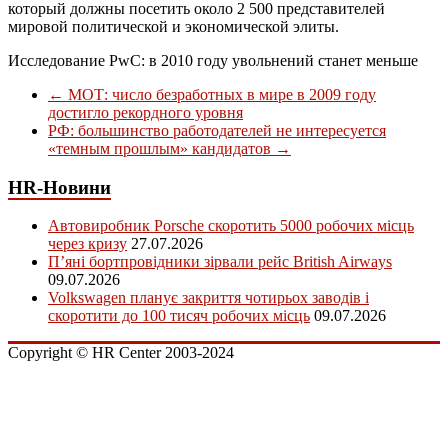
который должны посетить около 2 500 представителей
мировой политической и экономической элиты.
Исследование PwC: в 2010 году увольнений станет меньше
←
МОТ: число безработных в мире в 2009 году
достигло рекордного уровня
РФ: большинство работодателей не интересуется
«темным прошлым» кандидатов
→
HR-Новини
Автовиробник Porsche скоротить 5000 робочих місць
через кризу
27.07.2026
П’яні бортпровідники зірвали рейс British Airways
09.07.2026
Volkswagen планує закриття чотирьох заводів і
скоротити до 100 тисяч робочих місць
09.07.2026
Copyright © HR Center 2003-2024