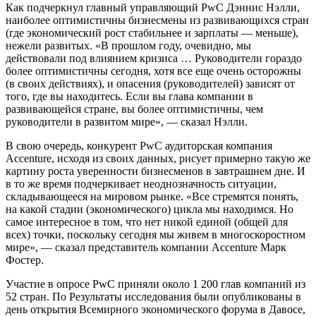
Как подчеркнул главный управляющий PwC Дэннис Нэлли,
наиболее оптимистичны бизнесмены из развивающихся стран
(где экономический рост стабильнее и зарплаты — меньше),
нежели развитых. «В прошлом году, очевидно, мы
действовали под влиянием кризиса … Руководители гораздо
более оптимистичны сегодня, хотя все еще очень осторожны
(в своих действиях), и опасения (руководителей) зависят от
того, где вы находитесь. Если вы глава компании в
развивающейся стране, вы более оптимистичны, чем
руководители в развитом мире», — сказал Нэлли.
В свою очередь, конкурент PwC аудиторская компания
Accenture, исходя из своих данных, рисует примерно такую же
картину роста уверенности бизнесменов в завтрашнем дне. И
в то же время подчеркивает неоднозначность ситуации,
складывающееся на мировом рынке. «Все стремятся понять,
на какой стадии (экономического) цикла мы находимся. Но
самое интересное в том, что нет никой единой (общей для
всех) точки, поскольку сегодня мы живем в многоскоростном
мире», — сказал представитель компании Accenture Марк
Фостер.
Участие в опросе PwC приняли около 1 200 глав компаний из
52 стран. По Результаты исследования были опубликованы в
день открытия Всемирного экономического форума в Давосе,