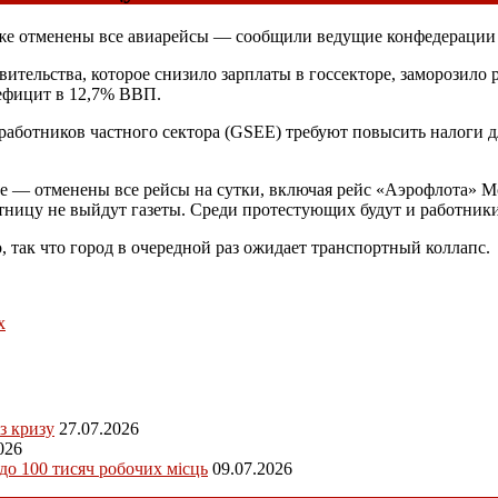
 уже отменены все авиарейсы — сообщили ведущие конфедерации
вительства, которое снизило зарплаты в госсекторе, заморозило
ефицит в 12,7% ВВП.
ботников частного сектора (GSEE) требуют повысить налоги дл
ние — отменены все рейсы на сутки, включая рейс «Аэрофлота» 
пятницу не выйдут газеты. Среди протестующих будут и работни
о, так что город в очередной раз ожидает транспортный коллапс.
х
з кризу
27.07.2026
026
 до 100 тисяч робочих місць
09.07.2026