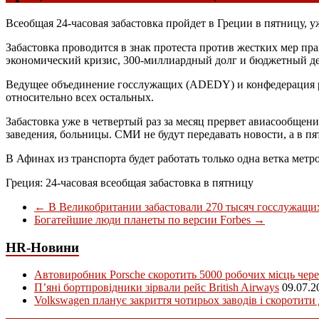
Всеобщая 24-часовая забастовка пройдет в Греции в пятницу,
Забастовка проводится в знак протеста против жестких мер пра
экономический кризис, 300-миллиардный долг и бюджетный д
Ведущее объединение госслужащих (ADEDY) и конфедерация ра
относительно всех остальных.
Забастовка уже в четвертый раз за месяц прервет авиасообще
заведения, больницы. СМИ не будут передавать новости, а в 
В Афинах из транспорта будет работать только одна ветка метр
Греция: 24-часовая всеобщая забастовка в пятницу
←
В Великобритании забастовали 270 тысяч госслужащи
Богатейшие люди планеты по версии Forbes
→
HR-Новини
Автовиробник Porsche скоротить 5000 робочих місць чере
П’яні бортпровідники зірвали рейс British Airways
09.07.2
Volkswagen планує закриття чотирьох заводів і скоротити