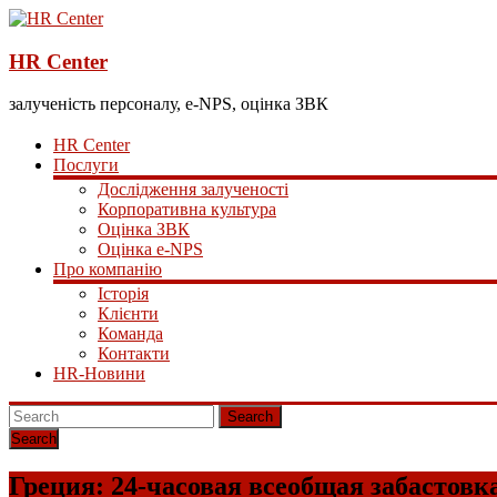
HR Center
залученість персоналу, e-NPS, оцінка ЗВК
HR Center
Послуги
Дослідження залученості
Корпоративна культура
Оцінка ЗВК
Оцінка e-NPS
Про компанію
Історія
Клієнти
Команда
Контакти
HR-Новини
Search
Греция: 24-часовая всеобщая забастовк