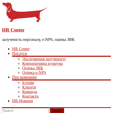
HR Center
залученість персоналу, e-NPS, оцінка ЗВК
HR Center
Послуги
Дослідження залученості
Корпоративна культура
Оцінка ЗВК
Оцінка e-NPS
Про компанію
Історія
Клієнти
Команда
Контакти
HR-Новини
Search