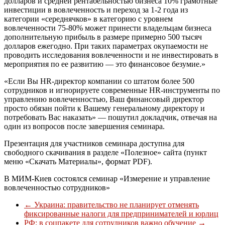
долларов и средней рентабельностью бизнеса 10% грамотные
инвестиции в вовлеченность и переход за 1-2 года из
категории «середнячков» в категорию с уровнем
вовлеченности 75-80% может принести владельцам бизнеса
дополнительную прибыль в размере примерно 500 тысяч
долларов ежегодно. При таких параметрах окупаемости не
проводить исследования вовлеченности и не инвестировать в
мероприятия по ее развитию — это финансовое безумие.»
«Если Вы HR-директор компании со штатом более 500
сотрудников и игнорируете современные HR-инструменты по
управлению вовлеченностью, Ваш финансовый директор
просто обязан пойти к Вашему генеральному директору и
потребовать Вас наказать» — пошутил докладчик, отвечая на
один из вопросов после завершения семинара.
Презентация для участников семинара доступна для
свободного скачивания в разделе «Полезное» сайта (пункт
меню «Скачать Материалы», формат PDF).
В МИМ-Киев состоялся семинар «Измерение и управление
вовлеченностью сотрудников»
←
Украина: правительство не планирует отменять
фиксированные налоги для предпринимателей и юрлиц
РФ: в соцпакете для сотрудников важно обучение
→