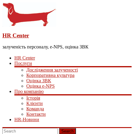
HR Center
залученість персоналу, e-NPS, оцінка ЗВК
HR Center
Послуги
Дослідження залученості
Корпоративна культура
Оцінка ЗВК
Оцінка e-NPS
Про компанію
Історія
Клієнти
Команда
Контакти
HR-Новини
Search