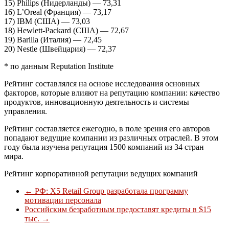
15) Philips (Нидерланды) — 73,31
16) L’Oreal (Франция) — 73,17
17) IBM (США) — 73,03
18) Hewlett-Packard (США) — 72,67
19) Barilla (Италия) — 72,45
20) Nestle (Швейцария) — 72,37
* по данным Reputation Institute
Рейтинг составлялся на основе исследования основных
факторов, которые влияют на репутацию компании: качество
продуктов, инновационную деятельность и системы
управления.
Рейтинг составляется ежегодно, в поле зрения его авторов
попадают ведущие компании из различных отраслей. В этом
году была изучена репутация 1500 компаний из 34 стран
мира.
Рейтинг корпоративной репутации ведущих компаний
←
РФ: X5 Retail Group разработала программу
мотивации персонала
Российским безработным предоставят кредиты в $15
тыс.
→