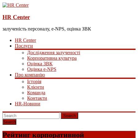
HR Center
залученість персоналу, e-NPS, оцінка ЗВК
HR Center
Послуги
Дослідження залученості
Корпоративна культура
Оцінка ЗВК
Оцінка e-NPS
Про компанію
Історія
Клієнти
Команда
Контакти
HR-Новини
Search
Рейтинг корпоративной