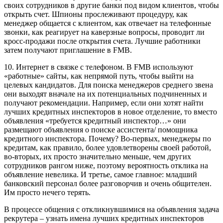
своих сотрудников в другие банки под видом клиентов, чтобы
открыть счет. Шпионы прослеживают процедуру, как
менеджер общается с клиентом, как отвечает на телефонные
звонки, как реагирует на каверзные вопросы, проводит ли
кросс-продажи после открытия счета. Лучшие работники
затем получают приглашение в FMB.
10. Интернет в связке с телефоном. В FMB используют
«работные» сайты, как непрямой путь, чтобы выйти на
целевых кандидатов. Для поиска менеджеров среднего звена
они выходят вначале на их потенциальных подчиненных и
получают рекомендации. Например, если они хотят найти
лучших кредитных инспекторов в новое отделение, то вместо
объявления «требуется кредитный инспектор…» они
размещают объявления о поиске ассистента/ помощника
кредитного инспектора. Почему? Во-первых, менеджеры по
кредитам, как правило, более удовлетворены своей работой,
во-вторых, их просто значительно меньше, чем других
сотрудников рангом ниже, поэтому вероятность отклика на
объявление невелика. И третье, самое главное: младший
банковский персонал более разговорчив и очень общителен.
Им просто нечего терять.
В процессе общения с откликнувшимися на объявления задача
рекрутера – узнать имена лучших кредитных инспекторов