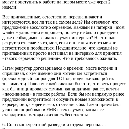
могут приступить к работе на новом месте уже через 2
недели!
Все приглашенные, естественно, перезванивают и
интересуются, все ли так на самом деле? Им отвечают, что
предложение абсолютно серьезное. Каждый из пятерки «most
wanted» удивленно вопрошает, почему не было проведено
даже необходимое в таких случаях интервью? На что наш
рекрутер отвечает: что, мол, если они так хотят, то можно
встретиться и пообщаться. Неудивительно, что каждый из
приглашенных просто настаивал на интервью для принятия
«такого серьезного решения». Что и требовалось ожидать.
Затем рекрутер договаривался о времени, месте встречи и
спрашивал, с кем именно они хотели бы встретиться
(превосходный вопрос для ТОПов, подчеркивающий их
значимость). Плюсом такой тактики было то, что весь процесс
как бы инициировался самими кандидатами, ранее, кстати
«пассивными» в поиске работы. Если бы им напрямую ранее
предложили встретиться и обсудить новые возможности в
карьере, они, скорее всего, отказались бы. Такой прием был
успешно опробован в FMB в тех случаях, когда все
стандартные методы оказались бесполезны.
6. Союз конкурентной разведки и отдела персонала.