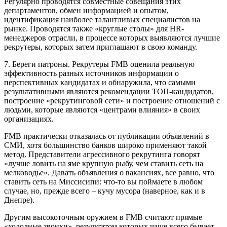
Регулярно проводятся совместные совещания этих
департаментов, обмен информацией и опытом,
идентификация наиболее талантливых специалистов на
рынке. Проводятся также «круглые столы» для HR-
менеджеров отрасли, в процессе которых выявляются лучшие
рекрутеры, которых затем приглашают в свою команду.
7. Береги патроны. Рекрутеры FMB оценила реальную
эффективность разных источников информации о
перспективных кандидатах и обнаружила, что самыми
результативными являются рекомендации ТОП-кандидатов,
построение «рекрутинговой сети» и построение отношений с
людьми, которые являются «центрами влияния» в своих
организациях.
FMB практически отказалась от публикации объявлений в
СМИ, хотя большинство банков широко применяют такой
метод. Представители агрессивного рекрутинга говорят
«лучше ловить на яме крупную рыбу, чем ставить сеть на
мелководье». Давать объявления о вакансиях, все равно, что
ставить сеть на Миссисипи: что-то вы поймаете в любом
случае, но, прежде всего – кучу мусора (наверное, как и в
Днепре).
Другим высокоточным оружием в FMB считают прямые
«холодные звонки», результатом которых чаще всего бывает