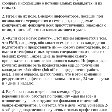
собирать информацию о потенциальных кандидатах (и их
семьях).
2. Играй на их поле. Внедряй информаторов, посещай при
возможности мероприятия и семинары, проводимые
конкурентами; фиксируй всех присутствующих, знакомься с
ними, записывай, кто насколько активен и умен.
3. «Купи себе новую работу». Этот прием заключается в том,
что FMB, например, обязывает всех финальных кандидатов
подготовить и предоставить им — новому работодателю, по 3
имени и телефона самых лучших специалистов из числа их
бывших коллег. Такова цена за получение самого
привлекательного компенсационного пакета. Информация о
коллегах должны быть предоставлена еще до получения
кандидатом «Job offer» (Job offer — предложение работы —
ред.). Таким образом, дается понять, что в этой компании
рекрутингом профессионалов занимаются все, 24 часа в сутки
и 7 дней в неделю.
4. Вербовка целых отделов или команд. «Группа
переманивания» работает по принципу «дай им все» в
отношении лучших сотрудников филиалов и отделений
банков-конкурентов. Считается, что в деле, когда убиваешь 2-
х зайцев одновременно: получаешь готовых профессионалов