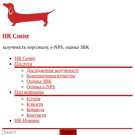
HR Center
залученість персоналу, e-NPS, оцінка ЗВК
HR Center
Послуги
Дослідження залученості
Корпоративна культура
Оцінка ЗВК
Оцінка e-NPS
Про компанію
Історія
Клієнти
Команда
Контакти
HR-Новини
Search