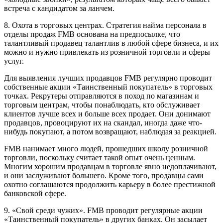
встреча с кандидатом за ланчем.
8. Охота в торговых центрах. Стратегия найма персонала в
отделы продаж FMB основана на предпосылке, что
талантливый продавец талантлив в любой сфере бизнеса, и их
можно и нужно привлекать из розничной торговли и сферы
услуг.
Для выявления лучших продавцов FMB регулярно проводит
собственные акции «Таинственный покупатель» в торговых
точках. Рекрутеры отправляются в поход по магазинам и
торговым центрам, чтобы понаблюдать, кто обслуживает
клиентов лучше всех и больше всех продает. Они донимают
продавцов, провоцируют их на скандал, иногда даже что-
нибудь покупают, а потом возвращают, наблюдая за реакцией.
FMB нанимает много людей, прошедших школу розничной
торговли, поскольку считает такой опыт очень ценным.
Многим хорошим продавцам в торговле явно недоплачивают,
и они заслуживают большего. Кроме того, продавцы сами
охотно соглашаются продолжить карьеру в более престижной
банковской сфере.
9. «Свой среди чужих». FMB проводит регулярные акции
«Таинственный покупатель» в других банках. Он засылает