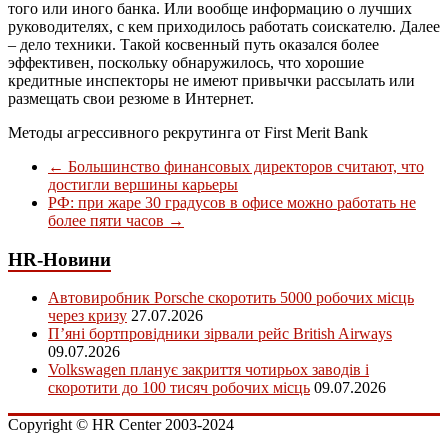
того или иного банка. Или вообще информацию о лучших
руководителях, с кем приходилось работать соискателю. Далее
– дело техники. Такой косвенный путь оказался более
эффективен, поскольку обнаружилось, что хорошие
кредитные инспекторы не имеют привычки рассылать или
размещать свои резюме в Интернет.
Методы агрессивного рекрутинга от First Merit Bank
←
Большинство финансовых директоров считают, что
достигли вершины карьеры
РФ: при жаре 30 градусов в офисе можно работать не
более пяти часов
→
HR-Новини
Автовиробник Porsche скоротить 5000 робочих місць
через кризу
27.07.2026
П’яні бортпровідники зірвали рейс British Airways
09.07.2026
Volkswagen планує закриття чотирьох заводів і
скоротити до 100 тисяч робочих місць
09.07.2026
Copyright © HR Center 2003-2024