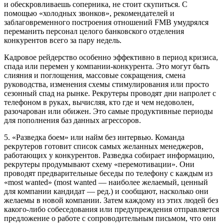
и обескровливаешь соперника, не стоит скупиться. С
помощью «холодных звонков», рекомендателей и
заблаговременного построения отношений FMB умудрялся
переманить персонал целого банковского отделения
конкурентов всего за пару недель.
Кадровое рейдерство особенно эффективно в период кризиса,
спада или перемен у компании-конкурента. Это могут быть
слияния и поглощения, массовые сокращения, смена
руководства, изменения схемы стимулирования или просто
сезонный спад на рынке. Рекрутеры проводят дни напролет с
телефоном в руках, вычисляя, кто где и чем недоволен,
разочарован или обижен. Это самые продуктивные периоды
для пополнения баз данных агрессоров.
5. «Разведка боем» или найм без интервью. Команда
рекрутеров готовит список самых желанных менеджеров,
работающих у конкурентов. Разведка собирает информацию,
рекрутеры продумывают схему «перемотивации». Они
проводят предварительные беседы по телефону с каждым из
«most wanted» (most wanted — наиболее желаемый, ценный
для компании кандидат — ред.) и сообщают, насколько они
желаемы в новой компании. Затем каждому из этих людей без
какого-либо собеседования или предупреждения отправляется
предложение о работе с сопроводительным письмом, что они