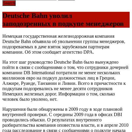
Deutsche Bahn уволил
заподозренных в подкупе менеджеров
Немецкая государственная железнодорожная компания
Deutsche Bahn объявила об увольнении группы менеджеров,
подозреваемых в даче взяток зарубежным партнерам
компании. Об этом сообщает агентство DPA.
На этот шаг руководство Deutsche Bahn было вынуждено
пойти в связи с сообщениями о том, что сотрудники дочерней
компании DB International потратили не менее нескольких
миллионов евро на подкуп должностных лиц в Греции,
Алжире, Руанде, Танзании и Ливии. Всего в причастности к
подкупам подозревались не менее десяти сотрудников
Немецких железных дорог. Информации о том, сколько
человек было уволено, нет.
Нарушения были обнаружены в 2009 году в ходе плановой
внутренней проверки. С середины 2009 года в офисах DBI
проводились обыски. О результатах внутреннего
разбирательства компания оповестила власти, и в апреле 2010
года расследование в связи с сообщениями о подкупе начала