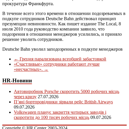
прокуратура Франкфурта.
В течение всего этого времени в отношении подозреваемых в
подкупе сотрудников Deutsche Bahn действовал принцип
презумпции невиновности. Как пишет издание The Local, 8
июля 2010 года руководство компании заявило, что
подозрения в отношении менеджеров усилились, и приняло
решение уволить сотрудников.
Deutsche Bahn уволил заподозренных в подкупе менеджеров
←
Греция парализована всеобщей забастовкой
«Счастливые» сотрудники работают лучше
«несчастных».
→
HR-Новини
Автовиробник Porsche скоротить 5000 робочих місць
через кризу
27.07.2026
П’яні бортпровідники зірвали рейс British Airways
09.07.2026
Volkswagen планує закриття чотирьох заводів і
скоротити до 100 тисяч робочих місць
09.07.2026
Copyright © HR Center 2003-2024