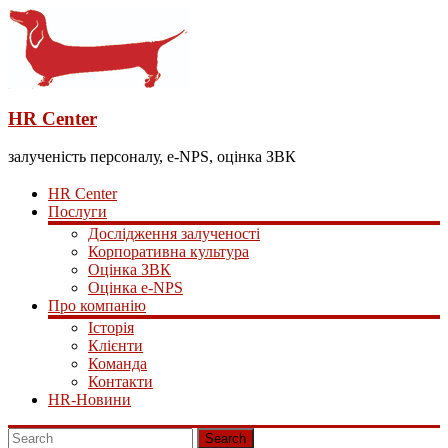
HR Center
залученість персоналу, e-NPS, оцінка ЗВК
HR Center
Послуги
Дослідження залученості
Корпоративна культура
Оцінка ЗВК
Оцінка e-NPS
Про компанію
Історія
Клієнти
Команда
Контакти
HR-Новини
Search